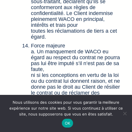
sous-traitant, déclarent qu’ils se
conformeront aux règles de
confidentialité. Le Client indemnise
pleinement WACO en principal,
intérêts et trais pour
toutes les réclamations de tiers a cet
égard.
Force majeure
a. Un manquement de WACO eu
égard au respect du contrat ne pourra
pas lui être imputé s’il n’est pas de sa
faute,
ni si les conceptions en vertu de la loi
ou du contrat lui donnent raison, et ne
donne pas le droit au Client de résilier
le contrat ou de réclamer des
dommages et intérêts.
Nous utilisons des cookies pour vous garantir la meilleure
b. Par force majeure, on entend en
expérience sur notre site web. Si vous continuez à utiliser ce
tous les cas : des manquements
site, nous supposerons que vous en êtes satisfait.
techniques, la suppression imprévue
de tiers,
OK
des problèmes de transport, des